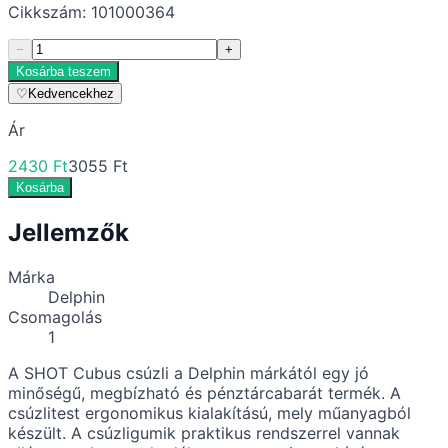
Cikkszám:
101000364
−
+
Kosárba teszem
♡
Kedvencekhez
Ár
2430 Ft
3055 Ft
Kosárba
Jellemzők
Márka
Delphin
Csomagolás
1
A SHOT Cubus csúzli a Delphin márkától egy jó
minőségű, megbízható és pénztárcabarát termék. A
csúzlitest ergonomikus kialakítású, mely műanyagból
készült. A csúzligumik praktikus rendszerrel vannak