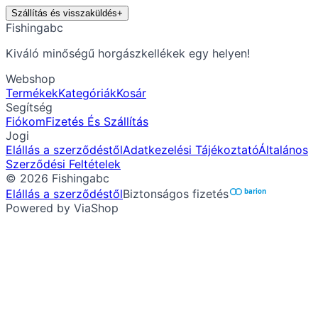
Szállítás és visszaküldés
+
Fishingabc
Kiváló minőségű horgászkellékek egy helyen!
Webshop
Termékek
Kategóriák
Kosár
Segítség
Fiókom
Fizetés És Szállítás
Jogi
Elállás a szerződéstől
Adatkezelési Tájékoztató
Általános
Szerződési Feltételek
©
2026
Fishingabc
Elállás a szerződéstől
Biztonságos fizetés
barion
Powered by ViaShop