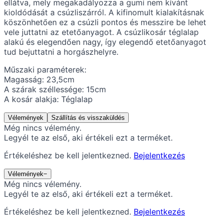
ellátva, mely megakadályozza a gumi nem kívánt
kioldódását a csúzliszárról. A kifinomult kialakításnak
köszönhetően ez a csúzli pontos és messzire be lehet
vele juttatni az etetőanyagot. A csúzlikosár téglalap
alakú és elegendően nagy, így elegendő etetőanyagot
tud bejuttatni a horgászhelyre.
Műszaki paraméterek:
Magasság: 23,5cm
A szárak széllessége: 15cm
A kosár alakja: Téglalap
Vélemények
Szállítás és visszaküldés
Még nincs vélemény.
Legyél te az első, aki értékeli ezt a terméket.
Értékeléshez be kell jelentkezned.
Bejelentkezés
Vélemények
−
Még nincs vélemény.
Legyél te az első, aki értékeli ezt a terméket.
Értékeléshez be kell jelentkezned.
Bejelentkezés