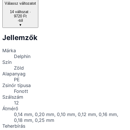
Válassz változatot
14
változat ·
9720 Ft
-tól
▾
Jellemzők
Márka
Delphin
Szín
Zöld
Alapanyag
PE
Zsinór típusa
Fonott
Szálszám
12
Átmérő
0,14 mm, 0,20 mm, 0,10 mm, 0,12 mm, 0,16 mm,
0,18 mm, 0,25 mm
Teherbírás