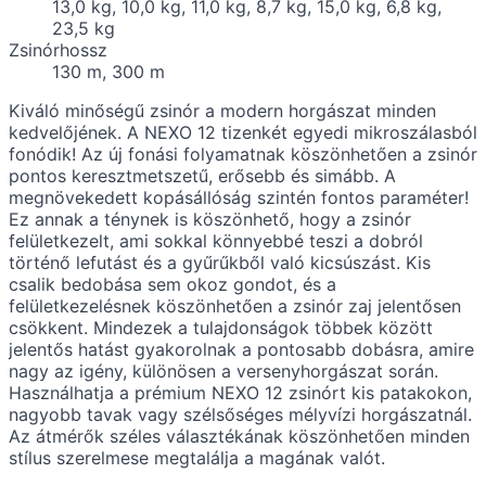
13,0 kg, 10,0 kg, 11,0 kg, 8,7 kg, 15,0 kg, 6,8 kg,
23,5 kg
Zsinórhossz
130 m, 300 m
Kiváló minőségű zsinór a modern horgászat minden
kedvelőjének. A NEXO 12 tizenkét egyedi mikroszálasból
fonódik! Az új fonási folyamatnak köszönhetően a zsinór
pontos keresztmetszetű, erősebb és simább. A
megnövekedett kopásállóság szintén fontos paraméter!
Ez annak a ténynek is köszönhető, hogy a zsinór
felületkezelt, ami sokkal könnyebbé teszi a dobról
történő lefutást és a gyűrűkből való kicsúszást. Kis
csalik bedobása sem okoz gondot, és a
felületkezelésnek köszönhetően a zsinór zaj jelentősen
csökkent. Mindezek a tulajdonságok többek között
jelentős hatást gyakorolnak a pontosabb dobásra, amire
nagy az igény, különösen a versenyhorgászat során.
Használhatja a prémium NEXO 12 zsinórt kis patakokon,
nagyobb tavak vagy szélsőséges mélyvízi horgászatnál.
Az átmérők széles választékának köszönhetően minden
stílus szerelmese megtalálja a magának valót.