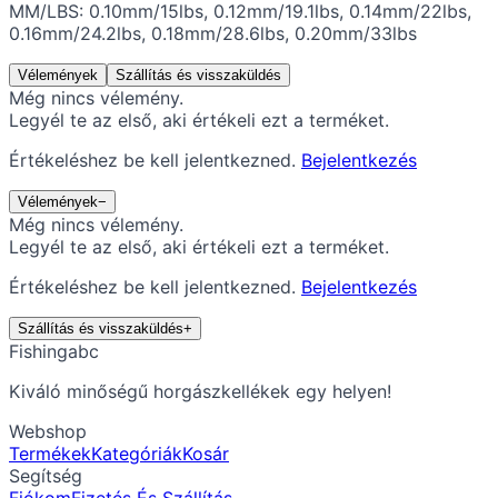
MM/LBS: 0.10mm/15lbs, 0.12mm/19.1lbs, 0.14mm/22lbs,
0.16mm/24.2lbs, 0.18mm/28.6lbs, 0.20mm/33lbs
Vélemények
Szállítás és visszaküldés
Még nincs vélemény.
Legyél te az első, aki értékeli ezt a terméket.
Értékeléshez be kell jelentkezned.
Bejelentkezés
Vélemények
−
Még nincs vélemény.
Legyél te az első, aki értékeli ezt a terméket.
Értékeléshez be kell jelentkezned.
Bejelentkezés
Szállítás és visszaküldés
+
Fishingabc
Kiváló minőségű horgászkellékek egy helyen!
Webshop
Termékek
Kategóriák
Kosár
Segítség