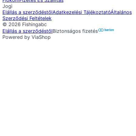
Fiókom
Fizetés És Szállítás
Jogi
Elállás a szerződéstől
Adatkezelési Tájékoztató
Általános
Szerződési Feltételek
©
2026
Fishingabc
Elállás a szerződéstől
Biztonságos fizetés
barion
Powered by ViaShop