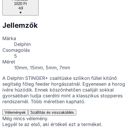
1020 Ft
-tól
▾
Jellemzők
Márka
Delphin
Csomagolás
5
Méret
10mm, 15mm, 5mm, 7mm
A Delphin STINGER+ csalitüske szilikon füllel kitűnő
segítség főleg feeder horgászatnál. Egyenesen a horog
ívére húzódik. Ennek köszönhetően csaliját sokkal
gyorsabban tudja cserélni mint a klasszikus stopperes
rendszernél. Több méretben kapható.
Vélemények
Szállítás és visszaküldés
Még nincs vélemény.
Legyél te az első, aki értékeli ezt a terméket.