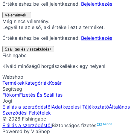
Értékeléshez be kell jelentkezned.
Bejelentkezés
Vélemények
−
Még nincs vélemény.
Legyél te az első, aki értékeli ezt a terméket.
Értékeléshez be kell jelentkezned.
Bejelentkezés
Szállítás és visszaküldés
+
Fishingabc
Kiváló minőségű horgászkellékek egy helyen!
Webshop
Termékek
Kategóriák
Kosár
Segítség
Fiókom
Fizetés És Szállítás
Jogi
Elállás a szerződéstől
Adatkezelési Tájékoztató
Általános
Szerződési Feltételek
©
2026
Fishingabc
Elállás a szerződéstől
Biztonságos fizetés
barion
Powered by ViaShop