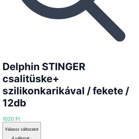
Delphin STINGER
csalitüske+
szilikonkarikával / fekete /
12db
1020 Ft
Válassz változatot
4
változat ·