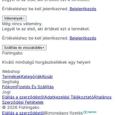
Értékeléshez be kell jelentkezned.
Bejelentkezés
Vélemények
−
Még nincs vélemény.
Legyél te az első, aki értékeli ezt a terméket.
Értékeléshez be kell jelentkezned.
Bejelentkezés
Szállítás és visszaküldés
+
Fishingabc
Kiváló minőségű horgászkellékek egy helyen!
Webshop
Termékek
Kategóriák
Kosár
Segítség
Fiókom
Fizetés És Szállítás
Jogi
Elállás a szerződéstől
Adatkezelési Tájékoztató
Általános
Szerződési Feltételek
©
2026
Fishingabc
Elállás a szerződéstől
Biztonságos fizetés
barion