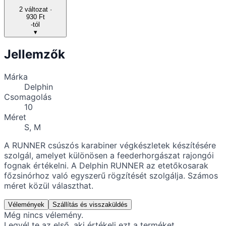
2
változat ·
930 Ft
-tól
▾
Jellemzők
Márka
Delphin
Csomagolás
10
Méret
S, M
A RUNNER csúszós karabiner végkészletek készítésére
szolgál, amelyet különösen a feederhorgászat rajongói
fognak értékelni. A Delphin RUNNER az etetőkosarak
főzsinórhoz való egyszerű rögzítését szolgálja. Számos
méret közül választhat.
Vélemények
Szállítás és visszaküldés
Még nincs vélemény.
Legyél te az első, aki értékeli ezt a terméket.